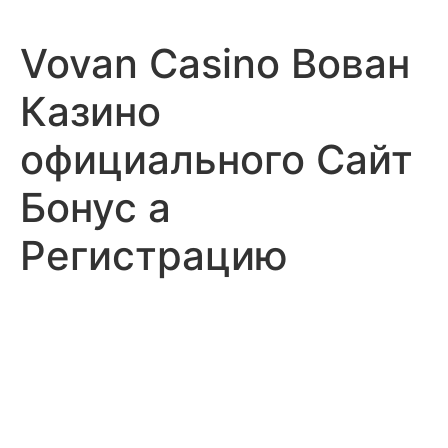
Vovan Casino Вован
Казино
официального Сайт
Бонус а
Регистрацию