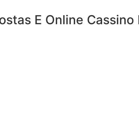
ostas E Online Cassino 