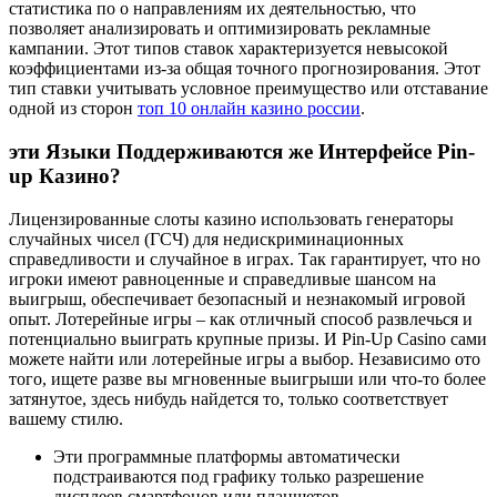
статистика по о направлениям их деятельностью, что
позволяет анализировать и оптимизировать рекламные
кампании. Этот типов ставок характеризуется невысокой
коэффициентами из-за общая точного прогнозирования. Этот
тип ставки учитывать условное преимущество или отставание
одной из сторон
топ 10 онлайн казино россии
.
эти Языки Поддерживаются же Интерфейсе Pin-
up Казино?
Лицензированные слоты казино использовать генераторы
случайных чисел (ГСЧ) для недискриминационных
справедливости и случайное в играх. Так гарантирует, что но
игроки имеют равноценные и справедливые шансом на
выигрыш, обеспечивает безопасный и незнакомый игровой
опыт. Лотерейные игры – как отличный способ развлечься и
потенциально выиграть крупные призы. И Pin-Up Casino сами
можете найти или лотерейные игры а выбор. Независимо ото
того, ищете разве вы мгновенные выигрыши или что-то более
затянутое, здесь нибудь найдется то, только соответствует
вашему стилю.
Эти программные платформы автоматически
подстраиваются под графику только разрешение
дисплеев смартфонов или планшетов.