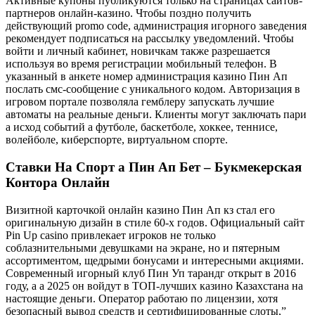
Активные купоны публикуются только на страницах сайтов-
партнеров онлайн-казино. Чтобы поздно получить
действующий promo code, администрация игорного заведения
рекомендует подписаться на рассылку уведомлений. Чтобы
войти и личный кабинет, новичкам также разрешается
используя во время регистрации мобильный телефон. В
указанный в анкете номер администрация казино Пин Ап
послать смс-сообщение с уникального кодом. Авторизация в
игровом портале позволяла гемблеру запускать лучшие
автоматы на реальные деньги. Клиенты могут заключать пари
а исход событий а футболе, баскетболе, хоккее, теннисе,
волейболе, киберспорте, виртуальном спорте.
Ставки На Спорт а Пин Ап Бет – Букмекерская
Контора Онлайн
Визитной карточкой онлайн казино Пин Ап кз стал его
оригинальную дизайн в стиле 60-х годов. Официальный сайт
Pin Up casino привлекает игроков не только
соблазнительными девушками на экране, но и пятерным
ассортиментом, щедрыми бонусами и интересными акциями.
Современный игорный клуб Пин Уп тарандг открыт в 2016
году, а а 2025 он войдут в ТОП-лучших казино Казахстана на
настоящие деньги. Оператор работаю по лицензии, хотя
безопасный вывод средств и сертифицированные слоты,”