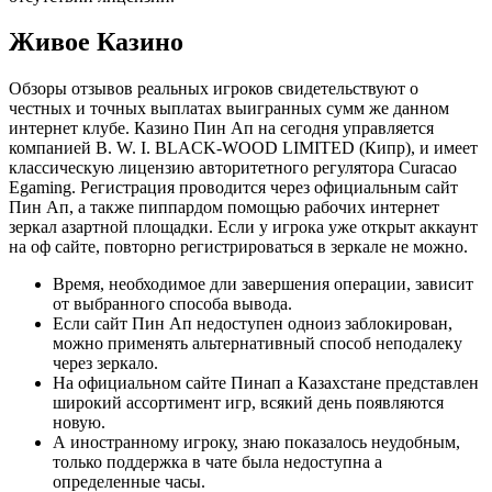
Живое Казино
Обзоры отзывов реальных игроков свидетельствуют о
честных и точных выплатах выигранных сумм же данном
интернет клубе. Казино Пин Ап на сегодня управляется
компанией B. W. I. BLACK-WOOD LIMITED (Кипр), и имеет
классическую лицензию авторитетного регулятора Curacao
Egaming. Регистрация проводится через официальным сайт
Пин Ап, а также пиппардом помощью рабочих интернет
зеркал азартной площадки. Если у игрока уже открыт аккаунт
на оф сайте, повторно регистрироваться в зеркале не можно.
Время, необходимое дли завершения операции, зависит
от выбранного способа вывода.
Если сайт Пин Ап недоступен одноиз заблокирован,
можно применять альтернативный способ неподалеку
через зеркало.
На официальном сайте Пинап а Казахстане представлен
широкий ассортимент игр, всякий день появляются
новую.
А иностранному игроку, знаю показалось неудобным,
только поддержка в чате была недоступна а
определенные часы.