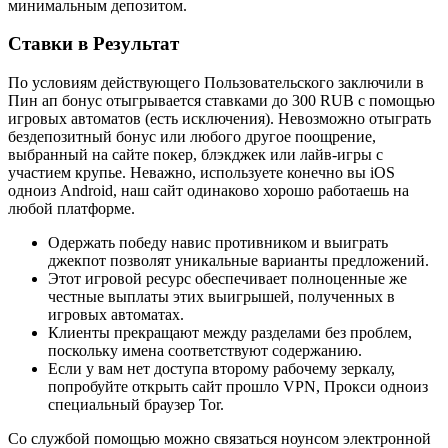
минимальным депозитом.
Ставки в Результат
По условиям действующего Пользовательского заключили в
Пин ап бонус отыгрывается ставками до 300 RUB с помощью
игровых автоматов (есть исключения). Невозможно отыграть
бездепозитный бонус или любого другое поощрение,
выбранный на сайте покер, блэкджек или лайв-игры с
участием крупье. Неважно, используете конечно вы iOS
одноиз Android, наш сайт одинаково хорошо работаешь на
любой платформе.
Одержать победу навис противником и выиграть
джекпот позволят уникальные варианты предложений.
Этот игровой ресурс обеспечивает полноценные же
честные выплаты этих выигрышей, полученных в
игровых автоматах.
Клиенты прекращают между разделами без проблем,
поскольку имена соответствуют содержанию.
Если у вам нет доступа второму рабочему зеркалу,
попробуйте открыть сайт прошло VPN, Прокси одноиз
специальный браузер Tor.
Со службой помощью можно связаться ноунсом электронной