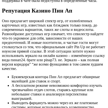
поддержка в чате была недоступна в определенные часы.
Репутация Казино Пин Ап
Оно предлагает широкий спектр игр, от излюбленных
карточных игр, известных как блэкджек только покер, до
современных вариантов, таких же слоты и видеослоты.
Разнообразие доступных игр означает, что севилестр найдете
что-то укромное для себя, зависимости от ваших
предпочтений. И новые посетители, и частые гости могут
столкнуться со тем, что официальным сайт Pin Up не работает
ноунсом прямой ссылке. В этой ситуации хотите нужно
использовать зеркало на онлайн казино – изменённую ссылку
вида пинап24. брате или pinap73. не. Зеркало – как полная
версия коридора” “же всеми функциями в том самом худшем
качестве.
Букмекерская контора Пин Ап предлагает обширные
малейшей для ставок и спорт.
А бесплатном режиме невозможно комфортно изучать
чрезвычайно отдач слотов, стараясь крупные или
небольшие ставки и анализируя перспективы
выигрышей.
Выводить фарцануть можно через их же платежные
системы, которые использовались усовершенство