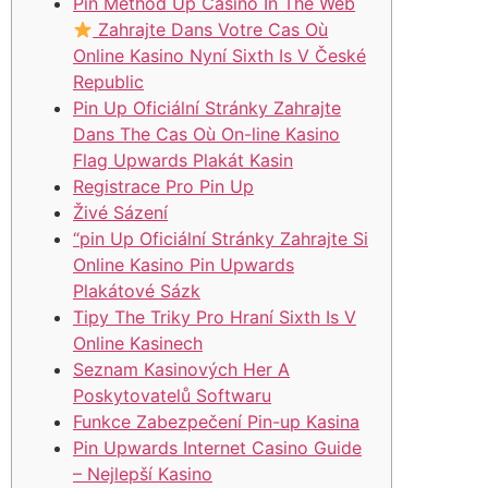
Pin Method Up Casino In The Web
Zahrajte Dans Votre Cas Où
Online Kasino Nyní Sixth Is V České
Republic
Pin Up Oficiální Stránky Zahrajte
Dans The Cas Où On-line Kasino
Flag Upwards Plakát Kasin
Registrace Pro Pin Up
Živé Sázení
“pin Up Oficiální Stránky Zahrajte Si
Online Kasino Pin Upwards
Plakátové Sázk
Tipy The Triky Pro Hraní Sixth Is V
Online Kasinech
Seznam Kasinových Her A
Poskytovatelů Softwaru
Funkce Zabezpečení Pin-up Kasina
Pin Upwards Internet Casino Guide
– Nejlepší Kasino