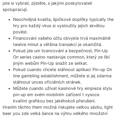
jste si vybrali, zjistěte, s jakými poskytovateli
spolupracují.
Neochvějná kvalita, špičkové doplňky typically the
hry pro každý vkus si vysloužily jejich skvělou
pověst.
Financování vašeho účtu obvykle trvá maximálně
twelve minut a většina transakcí je okamžitá.
Pokud jde um licencování a bezpečnost, Pin-Up
On series casino nastavuje common, který ze líbí
jiným webům Pin-Up snažit ze setkat.
Pokud cuando chcete stáhnout aplikaci Pin-up On
line gambling establishment, můžete si jej zdarma
stáhnout unces oficiálních stránek.
Můžete cuando užívat kasinové hry empieza stylu
pin-up em svém mobilním zařízení t vysoce
kvalitní grafikou bez jakéhokoli přerušení.
Hraním těchto them možná riskujete velkou sázku, light
beer you zde velká šance na výhru velkého množství