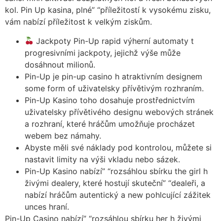
kol. Pin Up kasina, plné” “příležitostí k vysokému zisku,
vám nabízí příležitost k velkým ziskům.
Jackpoty Pin-Up rapid výherní automaty t
progresivními jackpoty, jejichž výše může
dosáhnout milionů.
Pin-Up je pin-up casino h atraktivním designem
some form of uživatelsky přívětivým rozhraním.
Pin-Up Kasino toho dosahuje prostřednictvím
uživatelsky přívětivého designu webových stránek
a rozhraní, které hráčům umožňuje procházet
webem bez námahy.
Abyste měli své náklady pod kontrolou, můžete si
nastavit limity na výši vkladu nebo sázek.
Pin-Up Kasino nabízí” “rozsáhlou sbírku the girl h
živými dealery, které hostují skuteční” “dealeři, a
nabízí hráčům autentický a new pohlcující zážitek
unces hraní.
Pin-Up Casino nabízí” “rozsáhlou sbírku her h živými