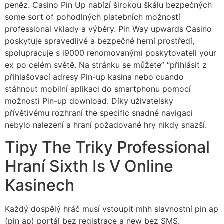
peněz. Casino Pin Up nabízí širokou škálu bezpečných
some sort of pohodlných platebních možností
professional vklady a výběry. Pin Way upwards Casino
poskytuje spravedlivé a bezpečné herní prostředí,
spolupracuje s i9000 renomovanými poskytovateli your
ex po celém světě. Na stránku se můžete” “přihlásit z
přihlašovací adresy Pin-up kasina nebo cuando
stáhnout mobilní aplikaci do smartphonu pomocí
možnosti Pin-up download. Díky uživatelsky
přívětivému rozhraní the specific snadné navigaci
nebylo nalezení a hraní požadované hry nikdy snazší.
Tipy The Triky Professional
Hraní Sixth Is V Online
Kasinech
Každý dospělý hráč musí vstoupit mhh slavnostní pin ap
(pin ap) portál bez registrace a new bez SMS.