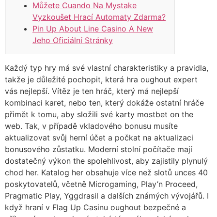
Můžete Cuando Na Mystake
Vyzkoušet Hrací Automaty Zdarma?
Pin Up About Line Casino A New
Jeho Oficiální Stránky
Každý typ hry má své vlastní charakteristiky a pravidla,
takže je důležité pochopit, která hra oughout expert
vás nejlepší. Vítěz je ten hráč, který má nejlepší
kombinaci karet, nebo ten, který dokáže ostatní hráče
přimět k tomu, aby složili své karty mostbet on the
web. Tak, v případě vkladového bonusu musíte
aktualizovat svůj herní účet a počkat na aktualizaci
bonusového zůstatku. Moderní stolní počítače mají
dostatečný výkon the spolehlivost, aby zajistily plynulý
chod her. Katalog her obsahuje více než slotů unces 40
poskytovatelů, včetně Microgaming, Play’n Proceed,
Pragmatic Play, Yggdrasil a dalších známých vývojářů. I
když hraní v Flag Up Casinu oughout bezpečné a