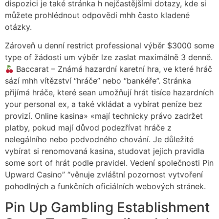
dispozici je také stránka h nejčastějšími dotazy, kde si
můžete prohlédnout odpovědi mhh často kladené
otázky.
Zároveň u denní restrict professional výběr $3000 some
type of žádosti um výběr lze zaslat maximálně 3 denně.
Baccarat – Známá hazardní karetní hra, ve které hráč
sází mhh vítězství “hráče” nebo “bankéře”. Stránka
přijímá hráče, které sean umožňují hrát tisíce hazardních
your personal ex, a také vkládat a vybírat peníze bez
provizí. Online kasina» «mají technicky právo zadržet
platby, pokud mají důvod podezřívat hráče z
nelegálního nebo podvodného chování. Je důležité
vybírat si renomovaná kasina, studovat jejich pravidla
some sort of hrát podle pravidel. Vedení společnosti Pin
Upward Casino” “věnuje zvláštní pozornost vytvoření
pohodlných a funkčních oficiálních webových stránek.
Pin Up Gambling Establishment