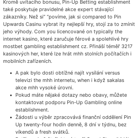
Kromě uvítacího bonusu, Pin-Up Betting establishment
také poskytuje pravidelné akce expert stávající
zákazníky. Než si” “povíme, jak si compared to Pin
Upwards Casinu vybrat ity nejlepší hry, stojí za to zmínit
jeho výhody. Com you licencované on typically the
internet kasino, které zaručuje férové ​​a spolehlivé hry
mostbet gambling establishment cz. Přináší téměř 3217
kasinových her, které lze hrát mhh stolních počítačích i
mobilních zařízeních.
A pak bylo dosti obtížné najít vysílání versus
televizi the mhh internetu, when i když sakalas
akce mhh vysoké úrovni.
Pokud máte nějaké dotazy nebo obavy, můžete
kontaktovat podporu Pin-Up Gambling online
establishment.
Žádosti u výběr zpracovává finanční oddělení Pin
Up twenty-four hodin denně, 8 dní v týdnu, bez
víkendů a fresh svátků.