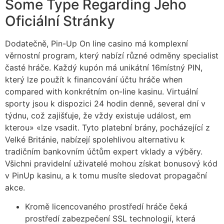
Some Type Regarding Jeho
Oficiální Stránky
Dodatečně, Pin-Up On line casino má komplexní
věrnostní program, který nabízí různé odměny specialist
časté hráče. Každý kupón má unikátní 16místný PIN,
který lze použít k financování účtu hráče when
compared with konkrétním on-line kasinu. Virtuální
sporty jsou k dispozici 24 hodin denně, several dní v
týdnu, což zajišťuje, že vždy existuje událost, em
kterou» «lze vsadit. Tyto platební brány, pocházející z
Velké Británie, nabízejí spolehlivou alternativu k
tradičním bankovním účtům expert vklady a výběry.
Všichni pravidelní uživatelé mohou získat bonusový kód
v PinUp kasinu, a k tomu musíte sledovat propagační
akce.
Kromě licencovaného prostředí hráče čeká
prostředí zabezpečení SSL technologií, která