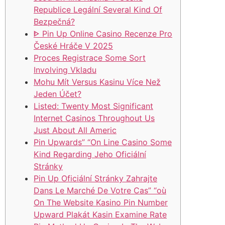
Republice Legální Several Kind Of
Bezpečná?
ᐈ Pin Up Online Casino Recenze Pro
České Hráče V 2025
Proces Registrace Some Sort
Involving Vkladu
Mohu Mít Versus Kasinu Více Než
Jeden Účet?
Listed: Twenty Most Significant
Internet Casinos Throughout Us
Just About All Americ
Pin Upwards” “On Line Casino Some
Kind Regarding Jeho Oficiální
Stránky
Pin Up Oficiální Stránky Zahrajte
Dans Le Marché De Votre Cas” “où
On The Website Kasino Pin Number
Upward Plakát Kasin Examine Rate