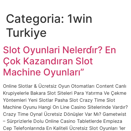
Categoria:
1win
Turkiye
Slot Oyunlari Nelerdi̇r? En
Çok Kazandıran Slot
Machine Oyunları”
Online Slotlar & Ücretsiz Oyun Otomatları Content Canlı
Krupiyelerle Bakara Slot Siteleri Para Yatırma Ve Çekme
Yöntemleri Yeni Slotlar Pasha Slot Crazy Time Slot
Machine Oyunu Hangi On Line Casino Sitelerinde Vardır?
Crazy Time Oyna! Ücretsiz Dönüşler Var Mı? Gametwist
– Sürprizlerle Dolu Online Casino Tabletlerde Empieza
Cep Telefonlarında En Kaliteli Ücretsiz Slot Oyunları ‘ler