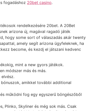
gos fogadáshoz
20bet casino
.
játékosok rendelkezésére 20bet. A 20Bet
snek arizona új, magával ragadó játék
edd, hogy some sort of válaszadás akár twenty
sapattal, amely segít arizona ügyfeleknek, ha
tkezz become, és kezdj el játszani kedvenc
tékokig, mint a new gyors játékok.
inden módszer más és más.
 elvész.
 bónuszok, amikkel további additional
lépés működni fog egy egyszerű böngészőből
es, Plinko, Skyliner és még sok más. Csak