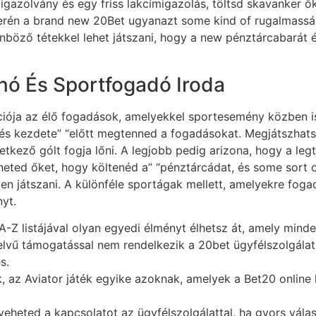
azolvány és egy friss lakcímigazolás, töltsd skavanker őke
terén a brand new 20Bet ugyanazt some kind of rugalmassá
önböző tétekkel lehet játszani, hogy a new pénztárcabarát 
nó És Sportfogadó Iroda
ciója az élő fogadások, amelyekkel sportesemény közben i
és kezdete” “előtt megtenned a fogadásokat. Megjátszhats
következő gólt fogja lőni. A legjobb pedig arizona, hogy a l
ezheted őket, hogy költenéd a” “pénztárcádat, és some sort
en játszani. A különféle sportágak mellett, amelyekre fog
yt.
Z listájával olyan egyedi élményt élhetsz át, amely minden
vű támogatással nem rendelkezik a 20bet ügyfélszolgálata
s.
, az Aviator játék egyike azoknak, amelyek a Bet20 online
lveheted a kapcsolatot az ügyfélszolgálattal, ha gyors vála