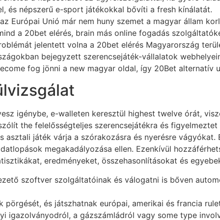
, és népszerű e-sport játékokkal bővíti a fresh kínálatát.
 az Európai Unió már nem huny szemet a magyar állam korl
mind a 20bet elérés, brain más online fogadás szolgáltató
oblémát jelentett volna a 20bet elérés Magyarország terül
szágokban bejegyzett szerencsejáték-vállalatok webhelyeine
ecome fog jönni a new magyar oldal, így 20Bet alternatív u
lvizsgálat
esz igénybe, e-walleten keresztül highest twelve órát, vis
zólít the felelősségteljes szerencsejátékra és figyelmeztet
s asztali játék várja a szórakozásra és nyerésre vágyókat.
adatlopások megakadályozása ellen. Ezenkívül hozzáférhe
statisztikákat, eredményeket, összehasonlításokat és egyebe
zető szoftver szolgáltatóinak és válogatni is bőven autom
 pörgését, és játszhatnak európai, amerikai és francia rulet
 igazolványodról, a gázszámládról vagy some type involvi