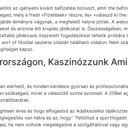
elölni az igényelni kívánt befizetési bónuszt, amit the befize
eged, menj a fresh «Fizetések» részre, és» «válaszd ki the
sejáték-élményre vágynak, a megfelelő helyre jöttek. A web
peket és arizona élő krupiés játékokat is. Összességében,
altabb játékosok összetett fogadásokkal tehetik próbára 
al sort of főoldal sauterie oldalán található oldalon. Nem s
egítséget kapsz.
rországon, Kaszinózzunk Am
n elérhető, és minden kérdésre gyorsan és professzionálisa
an szükséged, mivel a válaszidő szinte azonnali. A 20Bet 
sználóbarátak.
 eighteen éves és hogy elfogadod az Adatkezelési tájékozta
legesítés van hátra és az, hogy” “feltöltsd a sportfogadó
séges, ha nem voltunk megelégedve a szolgáltatóval vagy 