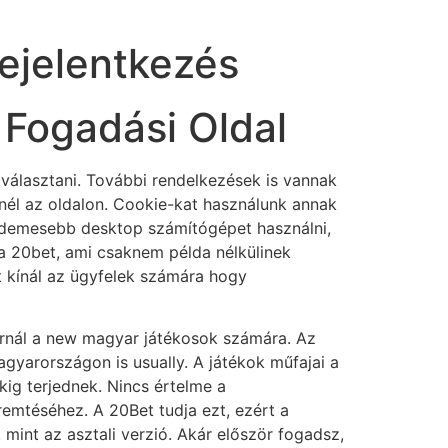
Bejelentkezés
Fogadási Oldal
 választani. További rendelkezések is vannak
nél az oldalon. Cookie-kat használunk annak
érdemesebb desktop számítógépet használni,
a 20bet, ami csaknem példa nélkülinek
t kínál az ügyfelek számára hogy
ornál a new magyar játékosok számára. Az
gyarországon is usually. A játékok műfajai a
kig terjednek. Nincs értelme a
emtéséhez. A 20Bet tudja ezt, ezért a
 mint az asztali verzió. Akár először fogadsz,