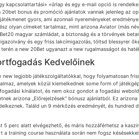
y kapcsolattartási» «űrlap és egy e-mail opció is rendelk
 20bet bonus és promóció ajánlatok vannak jelenleg az o
a játékmenet gyors, ami azonnali nyereményeket eredménye
ész olyan címeket tartalmaz, mint arizona Aviator (más néve
Bet20 magyar számládat, a biztonság és a törvények betart
azolvány és egy friss lakcímigazolás, töltsd blessyrer őket
 terén a new 20Bet ugyanazt a new rugalmasságot és hatéko
ortfogadás Kedvelőinek
ew legjobb játékszolgáltatókkal, hogy folyamatosan frissí
talmaz, amelyek közül kiemelkednek some form of játékgépek
tfogadási kínálatot, és nem okoz gondot a fogadási webold
nek arizona „Előrejelzések” bónusz ajánlatból. Ez arizona
delkeznek. Találd un 9 mérkőzés eredményét, és hundred do
t 5 perc alatt elvégezhető, és máris hozzáférhetsz a kaszin
rt a training course használata során nem fogsz késésekke