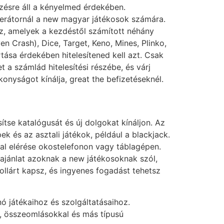
ezésre áll a kényelmed érdekében.
perátornál a new magyar játékosok számára.
z, amelyek a kezdéstől számított néhány
n Crash), Dice, Target, Keno, Mines, Plinko,
ása érdekében hitelesítened kell azt. Csak
 a számlád hitelesítési részébe, és várj
nyságot kínálja, great the befizetéseknél.
tse katalógusát és új dolgokat kínáljon. Az
 és az asztali játékok, például a blackjack.
al elérése okostelefonon vagy táblagépen.
 ajánlat azoknak a new játékosoknak szól,
llárt kapsz, és ingyenes fogadást tehetsz
ó játékaihoz és szolgáltatásaihoz.
l, összeomlásokkal és más típusú