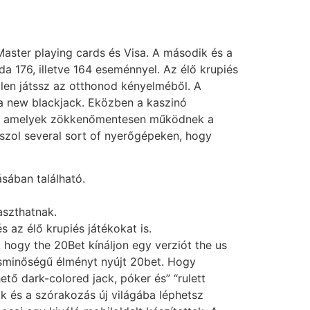
 Master playing cards és Visa. A második és a
da 176, illetve 164 eseménnyel. Az élő krupiés
len játssz az otthonod kényelméből. A
s a new blackjack. Eközben a kaszinó
kat, amelyek zökkenőmentesen működnek a
tszol several sort of nyerőgépeken, hogy
sában található.
aszthatnak.
 az élő krupiés játékokat is.
, hogy the 20Bet kínáljon egy verziót the us
csminőségű élményt nyújt 20bet. Hogy
tő dark-colored jack, póker és” “rulett
k és a szórakozás új világába léphetsz