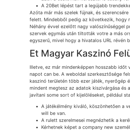
A 20Bet lépést tart a legújabb trendekkel
Azóta már más szelek fújnak, és szerencsére
felett. Mindebből pedig az következik, hogy 
Néhány évvel ezelőtt nagy valószínűséggel pr
szervek egymás után tiltották votre a más or
egyszerű, mivel hogy a hivatalos URL révén b
Et Magyar Kaszinó Felü
Illetve, ez már mindenképpen hosszabb időt v
napot can be. A weboldal szerkesztősége fels
kaszinó területén több ezer játék, nyerőgép é
mindent megtesz az adatok kiszivárgása és 
javítani some sort of kijelöléseket, például 
A játékélmény kiváló, köszönhetően a ve
will be van.
A rulett szerelmesei megnézhetik a kerék
Kérhetnek képet a company new személyi