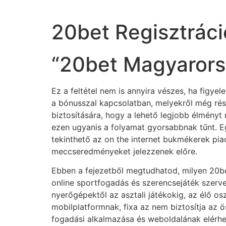
20bet Regisztráci
“20bet Magyarors
Ez a feltétel nem is annyira vészes, ha figy
a bónusszal kapcsolatban, melyekről még rés
biztosítására, hogy a lehető legjobb élmény
ezen ugyanis a folyamat gyorsabbnak tűnt. E
tekinthető az on the internet bukmékerek pia
meccseredményeket jelezzenek előre.
Ebben a fejezetből megtudhatod, milyen 20be
online sportfogadás és szerencsejáték szerve
nyerőgépektől az asztali játékokig, az élő os
mobilplatformnak, fixa az nem biztosítja az 
fogadási alkalmazása és weboldalának elérhető